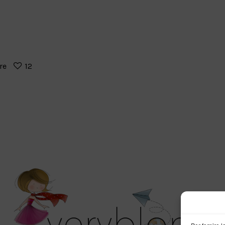
re
12