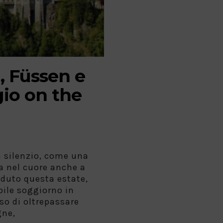
 Füssen e
gio on the
n silenzio, come una
a nel cuore anche a
duto questa estate,
bile soggiorno in
o di oltrepassare
gne,