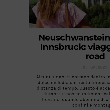
Neuschwanstein,
Innsbruck: viag
road
Posted
25 . 09 . 2025
on
Alcuni luoghi ti entrano dentro i
dolce melodia che resta impress
distanza di tempo. Questo è acca
durante il nostro indimentica
Trentino, quando abbiamo decis
confini e monta