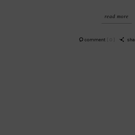
read more
comment
[ 0 ]
sha