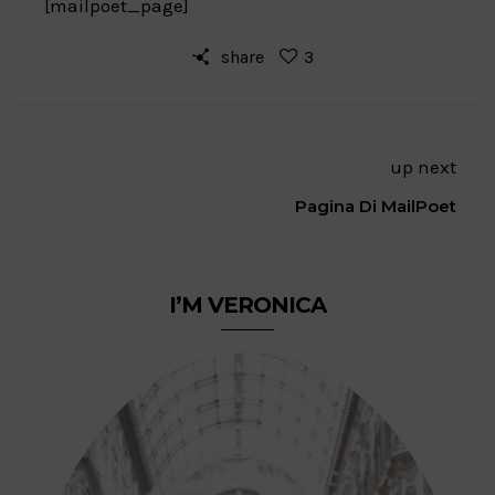
[mailpoet_page]
share
3
up next
Pagina Di MailPoet
I’M VERONICA