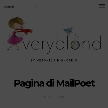
BY VERONICA D'ONOFRIO
Pagina di MailPoet
Posted
12 . 05 . 2020
on