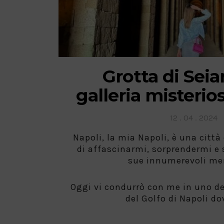
Grotta di Seia
galleria misterio
Posted
12 . 04 . 2024
on
Napoli, la mia Napoli, è una citt
di affascinarmi, sorprendermi e 
sue innumerevoli mer
Oggi vi condurrò con me in uno de
del Golfo di Napoli do