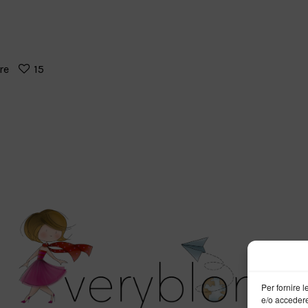
re
15
Per fornire 
e/o accedere