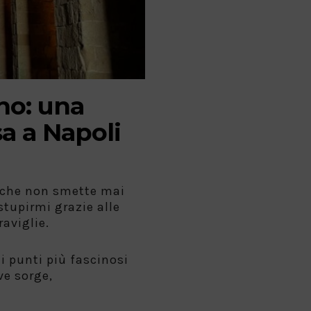
no: una
sa a Napoli
à che non smette mai
stupirmi grazie alle
aviglie.
i punti più fascinosi
ve sorge,