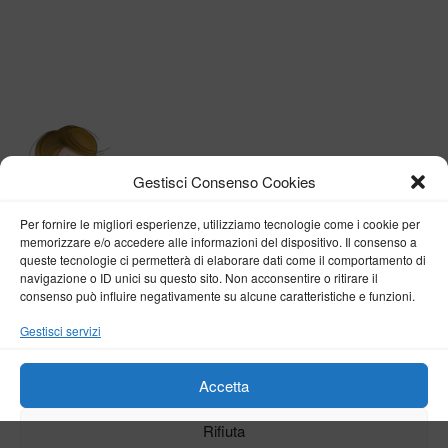
Gestisci Consenso Cookies
Per fornire le migliori esperienze, utilizziamo tecnologie come i cookie per
memorizzare e/o accedere alle informazioni del dispositivo. Il consenso a
queste tecnologie ci permetterà di elaborare dati come il comportamento di
navigazione o ID unici su questo sito. Non acconsentire o ritirare il
consenso può influire negativamente su alcune caratteristiche e funzioni.
BY VERONICA D'ONOFRIO
Gestisci servizi
Home
About me
Fashion
Travel
Borghi d’Italia
Lifestyle
Beauty
Life Pills
Trekking
Contact
Accetta
Rifiuta
Copyright © 2018-2024
Veronica D'Onofrio
. Tutti i diritti sono riservati