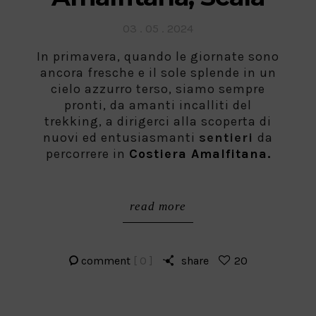
Posted
03 . 05 . 2024
on
In primavera, quando le giornate sono
ancora fresche e il sole splende in un
cielo azzurro terso, siamo sempre
pronti, da amanti incalliti del
trekking, a dirigerci alla scoperta di
nuovi ed entusiasmanti
sentieri
da
percorrere in
Costiera Amalfitana.
read more
comment
[ 0 ]
share
20