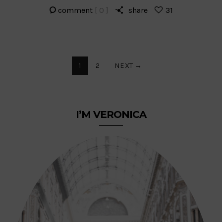
comment
[ 0 ]
share
31
Paginazione
1
2
NEXT →
degli
I’M VERONICA
articoli