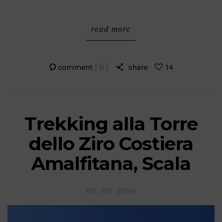
read more
comment
[ 0 ]
share
14
Trekking alla Torre
dello Ziro Costiera
Amalfitana, Scala
Posted
03 . 05 . 2024
on