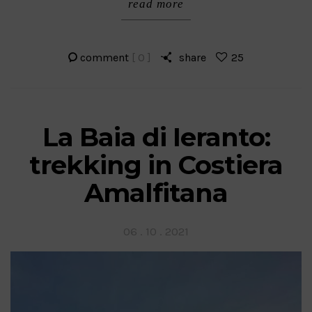
read more
comment
[ 0 ]
share
25
La Baia di Ieranto:
trekking in Costiera
Amalfitana
Posted
06 . 10 . 2021
on