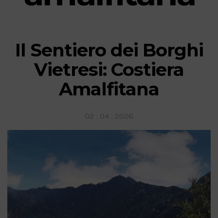
Il Sentiero dei Borghi
Vietresi: Costiera
Amalfitana
Posted
02 . 04 . 2026
on