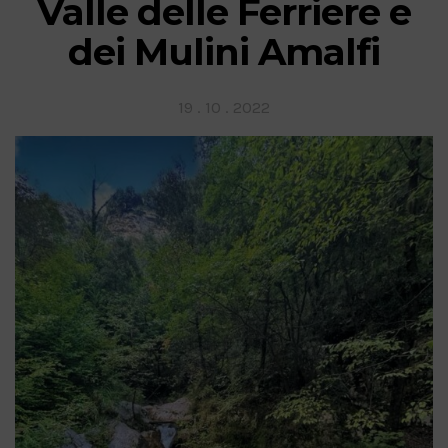
Valle delle Ferriere e
dei Mulini Amalfi
Posted
19 . 10 . 2022
on