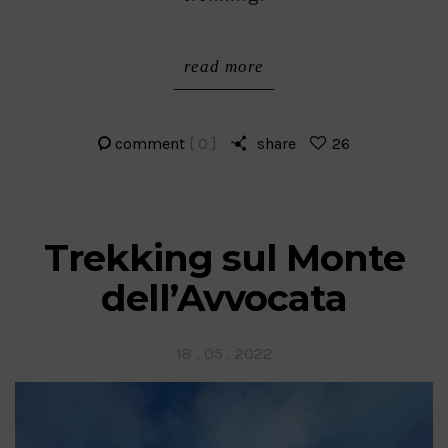
read more
comment
[ 0 ]
share
26
Trekking sul Monte
dell’Avvocata
Posted
18 . 05 . 2022
on