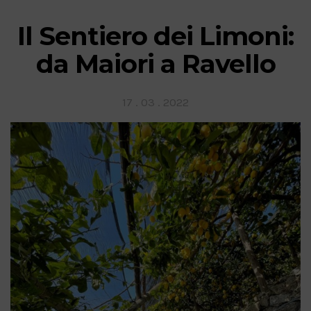
Il Sentiero dei Limoni:
da Maiori a Ravello
Posted
17 . 03 . 2022
on