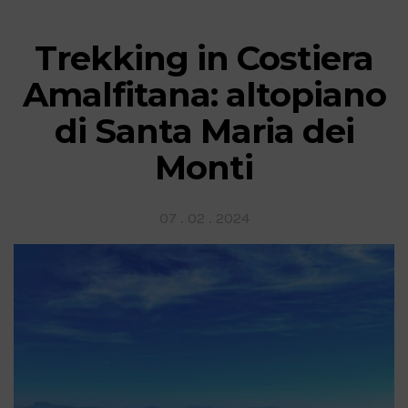
Trekking in Costiera
Amalfitana: altopiano
di Santa Maria dei
Monti
Posted
07 . 02 . 2024
on