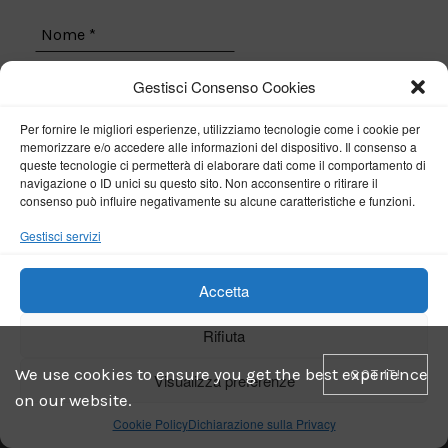
Gestisci Consenso Cookies
Per fornire le migliori esperienze, utilizziamo tecnologie come i cookie per
GDPR
*
memorizzare e/o accedere alle informazioni del dispositivo. Il consenso a
Acconsento
queste tecnologie ci permetterà di elaborare dati come il comportamento di
navigazione o ID unici su questo sito. Non acconsentire o ritirare il
consenso può influire negativamente su alcune caratteristiche e funzioni.
Gestisci servizi
Accetta
Rifiuta
We use cookies to ensure you get the best experience
GOT IT!
Visualizza preferenze
on our website.
Cookie Policy
Dichiarazione sulla Privacy