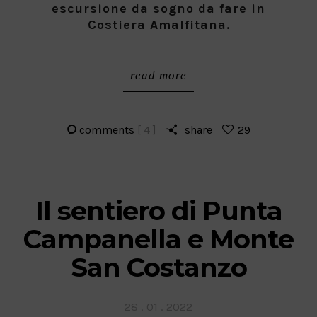
escursione da sogno da fare in
Costiera Amalfitana.
read more
comments
[ 4 ]
share
29
Il sentiero di Punta
Campanella e Monte
San Costanzo
Posted
28 . 01 . 2022