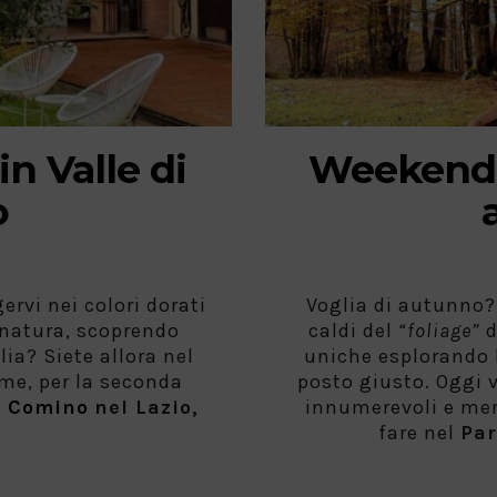
n Valle di
Weekend a
o
rvi nei colori dorati
Voglia di autunno? 
 natura, scoprendo
caldi del
“foliage”
d
lia? Siete allora nel
uniche esplorando l
 me, per la seconda
posto giusto. Oggi v
i Comino
nel Lazio,
innumerevoli e mer
fare nel
Par