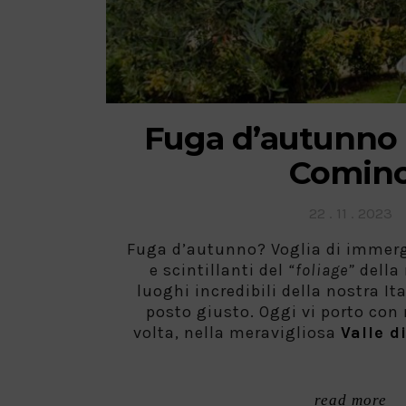
Fuga d’autunno i
Comin
Posted
22 . 11 . 2023
on
Fuga d’autunno? Voglia di immerge
e scintillanti del
“foliage”
della
luoghi incredibili della nostra Ita
posto giusto. Oggi vi porto con
volta, nella meravigliosa
Valle d
read more