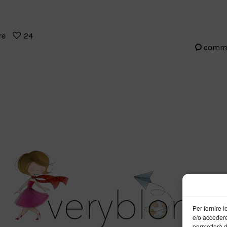
re
24
comm
Per fornire 
e/o accedere
permetterà d