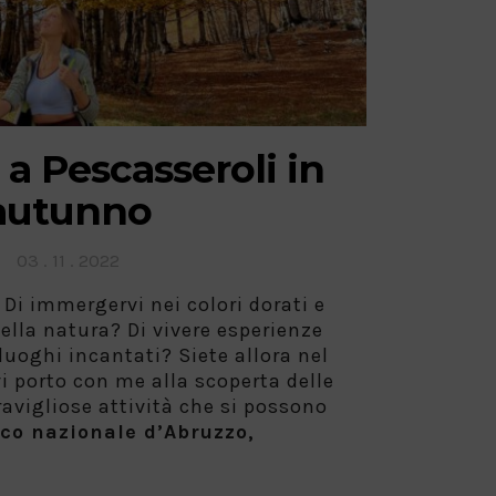
 Pescasseroli in
autunno
Posted
03 . 11 . 2022
on
Di immergervi nei colori dorati e
ella natura? Di vivere esperienze
uoghi incantati? Siete allora nel
i porto con me alla scoperta delle
avigliose attività che si possono
co nazionale d’Abruzzo,