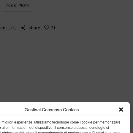
read more
ent
[ 0 ]
share
31
Gestisci Consenso Cookies
le migliori esperienze, utilizziamo tecnologie come i cookie per memorizzare
 alle informazioni del dispositivo. Il consenso a queste tecnologie ci
i elaborare dati come il comportamento di navigazione o ID unici su questo