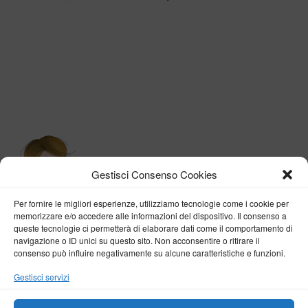
Gestisci Consenso Cookies
Per fornire le migliori esperienze, utilizziamo tecnologie come i cookie per
memorizzare e/o accedere alle informazioni del dispositivo. Il consenso a
queste tecnologie ci permetterà di elaborare dati come il comportamento di
navigazione o ID unici su questo sito. Non acconsentire o ritirare il
consenso può influire negativamente su alcune caratteristiche e funzioni.
BY VERONICA D'ONOFRIO
Gestisci servizi
Home
About me
Fashion
Travel
Borghi d’Italia
Lifestyle
Beauty
Life Pills
Trekking
Contact