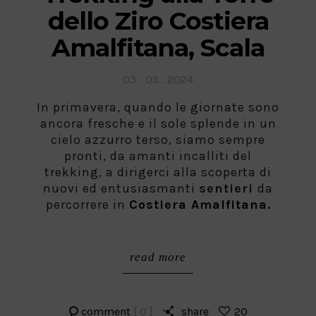
dello Ziro Costiera
Amalfitana, Scala
Posted
03 . 05 . 2024
on
In primavera, quando le giornate sono
ancora fresche e il sole splende in un
cielo azzurro terso, siamo sempre
pronti, da amanti incalliti del
trekking, a dirigerci alla scoperta di
nuovi ed entusiasmanti
sentieri
da
percorrere in
Costiera Amalfitana.
read more
comment
[ 0 ]
share
20