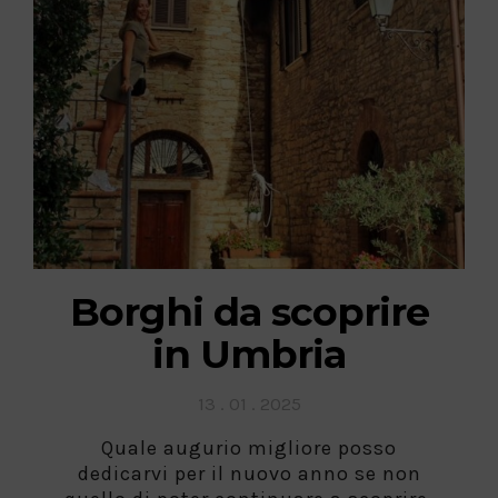
Borghi da scoprire
in Umbria
Posted
13 . 01 . 2025
on
Quale augurio migliore posso
dedicarvi per il nuovo anno se non