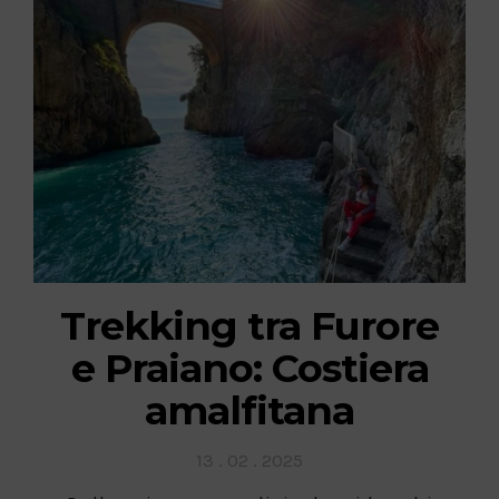
Trekking tra Furore
e Praiano: Costiera
amalfitana
Posted
13 . 02 . 2025
on