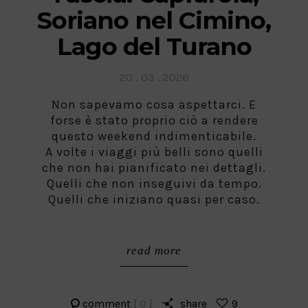
Soriano nel Cimino,
Lago del Turano
Posted
20 . 03 . 2026
on
Non sapevamo cosa aspettarci. E
forse è stato proprio ciò a rendere
questo weekend indimenticabile.
A volte i viaggi più belli sono quelli
che non hai pianificato nei dettagli.
Quelli che non inseguivi da tempo.
Quelli che iniziano quasi per caso.
read more
comment
[ 0 ]
share
9