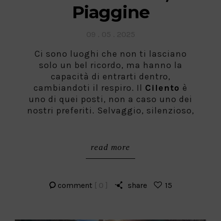
Piaggine
Posted
09 . 05 . 2025
on
Ci sono luoghi che non ti lasciano
solo un bel ricordo, ma hanno la
capacità di entrarti dentro,
cambiandoti il respiro. Il
Cilento
è
uno di quei posti, non a caso uno dei
nostri preferiti. Selvaggio, silenzioso,
read more
comment
[ 0 ]
share
15