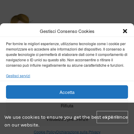
Gestisci Consenso Cookies
Per fornire le migliori esperienze, utilizziamo tecnologie come i cookie per
memorizzare e/o accedere alle informazioni del dispositivo. Il consenso a
queste tecnologie ci permetterà di elaborare dati come il comportamento di
navigazione o ID unici su questo sito. Non acconsentire o ritirare il
consenso può influire negativamente su alcune caratteristiche e funzioni.
BY VERONICA D'ONOFRIO
Gestisci servizi
Home
About me
Fashion
Travel
Borghi d’Italia
Lifestyle
Beauty
Life Pills
Trekking
Contact
Accetta
Rifiuta
Copyright © 2018-2024
Veronica D'Onofrio
. Tutti i diritti sono riservati
- Powered by
ENKEY
We use cookies to ensure you get the best experience
GOT IT!
Visualizza preferenze
on our website.
Cookie Policy
Dichiarazione sulla Privacy