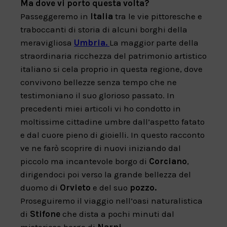
Ma dove vi porto questa volta?
Passeggeremo in
Italia
tra le vie pittoresche e
traboccanti di storia di alcuni borghi della
meravigliosa
Umbria.
La maggior parte della
straordinaria ricchezza del patrimonio artistico
italiano si cela proprio in questa regione, dove
convivono bellezze senza tempo che ne
testimoniano il suo glorioso passato. In
precedenti miei articoli vi ho condotto in
moltissime cittadine umbre dall’aspetto fatato
e dal cuore pieno di gioielli. In questo racconto
ve ne farò scoprire di nuovi iniziando dal
piccolo ma incantevole borgo di
Corciano
,
dirigendoci poi verso la grande bellezza del
duomo di
Orvieto
e del suo
pozzo.
Proseguiremo il viaggio nell’oasi naturalistica
di
Stifone
che dista a pochi minuti dal
misterioso borgo di
Narni.