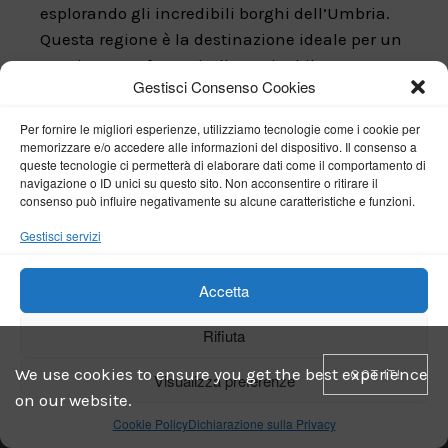
esplorando gli incredibili borghi dell’Umbria.
Questa regione è la destinazione ideale per un
soggiorno perfetto e indimenticabile per
Gestisci Consenso Cookies
chiunque, in ogni stagione.
Condividere e vivere la bellezza è uno tra i miei
Per fornire le migliori esperienze, utilizziamo tecnologie come i cookie per
memorizzare e/o accedere alle informazioni del dispositivo. Il consenso a
“buoni propositi” da rispettare ogni anno. E
queste tecnologie ci permetterà di elaborare dati come il comportamento di
anche per questo 2025 resta in cima alla lista.
navigazione o ID unici su questo sito. Non acconsentire o ritirare il
consenso può influire negativamente su alcune caratteristiche e funzioni.
Fatelo anche voi! Le bellezze e le meraviglie del
mondo devono appartenere a tutti.
Gestisci servizi
Spero come sempre di avervi ispirato.
Accetta
Rifiuta
Ci rileggiamo nel prossimo viaggio.
We use cookies to ensure you get the best experience
GOT IT!
Visualizza preferenze
on our website.
Cookie Policy
Dichiarazione sulla Privacy
Scopri altri borghi incantevoli dell’Umbria: