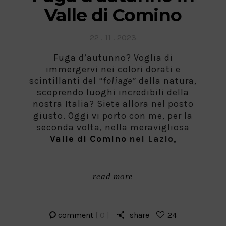
Valle di Comino
Posted
22 . 11 . 2023
on
Fuga d’autunno? Voglia di
immergervi nei colori dorati e
scintillanti del
“foliage”
della natura,
scoprendo luoghi incredibili della
nostra Italia? Siete allora nel posto
giusto. Oggi vi porto con me, per la
seconda volta, nella meravigliosa
Valle di Comino
nel Lazio,
read more
comment
[ 0 ]
share
24