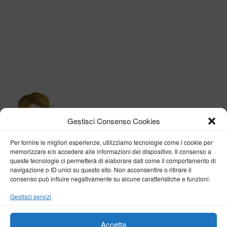
Gestisci Consenso Cookies
Per fornire le migliori esperienze, utilizziamo tecnologie come i cookie per
memorizzare e/o accedere alle informazioni del dispositivo. Il consenso a
queste tecnologie ci permetterà di elaborare dati come il comportamento di
navigazione o ID unici su questo sito. Non acconsentire o ritirare il
consenso può influire negativamente su alcune caratteristiche e funzioni.
BY VERONICA D'ONOFRIO
Gestisci servizi
Home
About me
Fashion
Travel
Borghi d’Italia
Lifestyle
Beauty
Life Pills
Trekking
Contact
Accetta