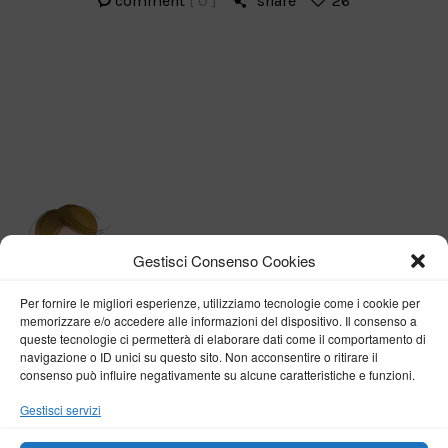
comment
[ 0 ]
share
26
Gestisci Consenso Cookies
Per fornire le migliori esperienze, utilizziamo tecnologie come i cookie per
memorizzare e/o accedere alle informazioni del dispositivo. Il consenso a
queste tecnologie ci permetterà di elaborare dati come il comportamento di
navigazione o ID unici su questo sito. Non acconsentire o ritirare il
consenso può influire negativamente su alcune caratteristiche e funzioni.
BY VERONICA D'ONOFRIO
Gestisci servizi
Home
About me
Fashion
Travel
Borghi d’Italia