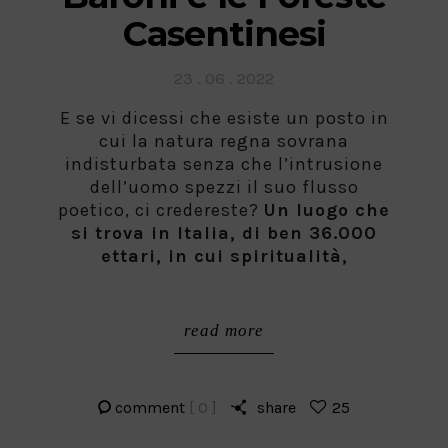
Casentinesi
Posted
23 . 06 . 2022
on
E se vi dicessi che esiste un posto in
cui la natura regna sovrana
indisturbata senza che l’intrusione
dell’uomo spezzi il suo flusso
poetico, ci credereste?
Un luogo che
si trova in Italia, di ben 36.000
ettari, in cui spiritualità,
read more
comment
[ 0 ]
share
25