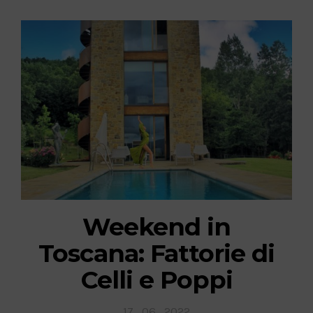
Weekend in
Toscana: Fattorie di
Celli e Poppi
Posted
17 . 06 . 2022