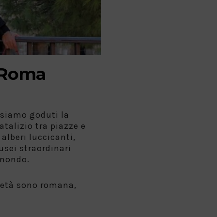
 Roma
 siamo goduti la
talizio tra piazze e
alberi luccicanti,
usei straordinari
 mondo.
metà sono romana,