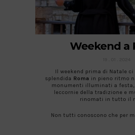
Weekend a
Posted
19 . 01 . 2024
on
Il weekend prima di Natale ci
splendida
Roma
in pieno ritmo na
monumenti illuminati a festa, 
leccornie della tradizione e m
rinomati in tutto il
Non tutti conoscono che per 