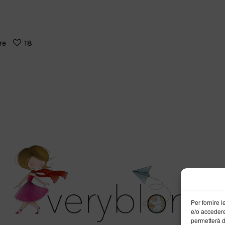
re
18
Per fornire 
e/o accedere
permetterà d