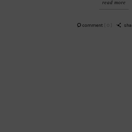
read more
comment
[ 0 ]
sha