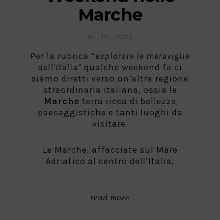
Marche
Posted
16 . 10 . 2023
on
Per la rubrica
“esplorare le meraviglie
dell’Italia”
qualche weekend fa ci
siamo diretti verso un’altra regione
straordinaria italiana, ossia le
Marche
terra ricca di bellezze
paesaggistiche e tanti luoghi da
visitare.
Le Marche, affacciate sul Mare
Adriatico al centro dell’Italia,
read more