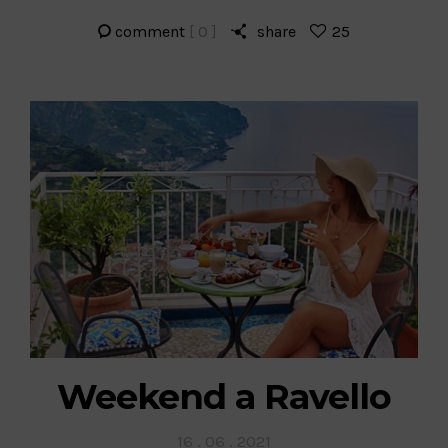
comment
[ 0 ]
share
25
Weekend a Ravello
Posted
16 . 06 . 2021