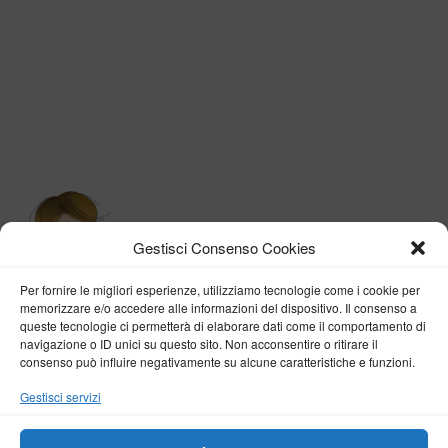
Gestisci Consenso Cookies
Per fornire le migliori esperienze, utilizziamo tecnologie come i cookie per
memorizzare e/o accedere alle informazioni del dispositivo. Il consenso a
queste tecnologie ci permetterà di elaborare dati come il comportamento di
navigazione o ID unici su questo sito. Non acconsentire o ritirare il
consenso può influire negativamente su alcune caratteristiche e funzioni.
BY VERONICA D'ONOFRIO
Gestisci servizi
Home
About me
Fashion
Travel
Borghi d’Italia
Lifestyle
Beauty
Life Pills
Trekking
Contact