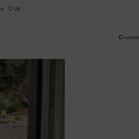
re
29
comm