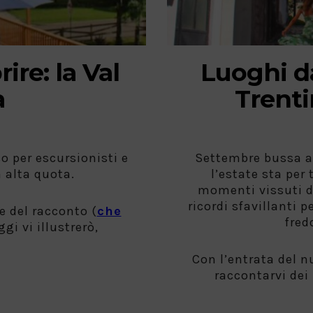
ire: la Val
Luoghi d
a
Trenti
so per escursionisti e
Settembre bussa al
 alta quota.
l’estate sta per
momenti vissuti d
ricordi sfavillanti p
 del racconto (
che
fred
oggi vi illustrerò,
Con l’entrata del n
raccontarvi dei 