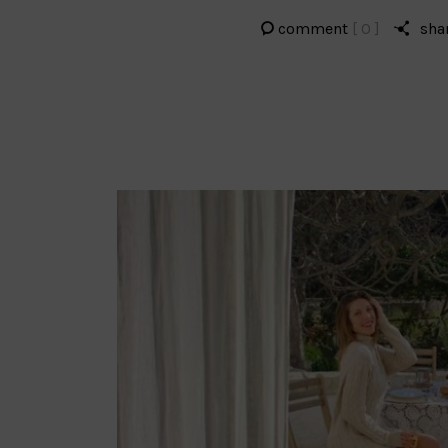
comment
[ 0 ]
sha