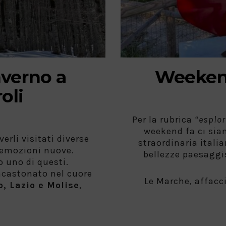
verno a
Weeken
oli
Per la rubrica
“esplor
weekend fa ci siam
erli visitati diverse
straordinaria italia
 emozioni nuove.
bellezze paesaggis
 uno di questi.
castonato nel cuore
Le Marche, affacci
, Lazio e Molise
,