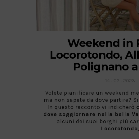
Weekend in P
Locorotondo, Al
Polignano a
Posted
14 . 02 . 2023
on
Volete pianificare un weekend me
ma non sapete da dove partire? Si
In questo racconto vi indicherò
dove soggiornare nella bella Val
alcuni dei suoi borghi più ca
Locorotondo