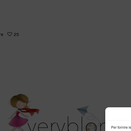
re
25
Per fornire 