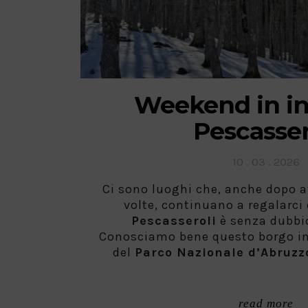
Weekend in in
Pescasser
Posted
10 . 03 . 2026
on
Ci sono luoghi che, anche dopo av
volte, continuano a regalarci
Pescasseroli
è senza dubbio
Conosciamo bene questo borgo in
del
Parco Nazionale d’Abruzzo
read more