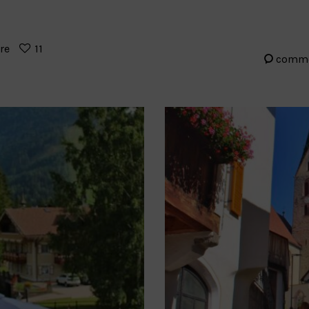
re
11
comm