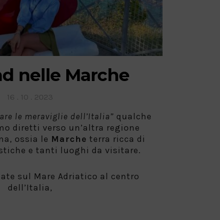
d nelle Marche
Posted
16 . 10 . 2023
on
are le meraviglie dell’Italia”
qualche
o diretti verso un’altra regione
na, ossia le
Marche
terra ricca di
tiche e tanti luoghi da visitare.
ate sul Mare Adriatico al centro
dell’Italia,