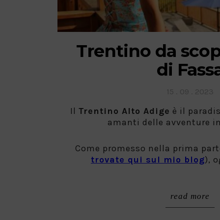
Trentino da scopr
di Fass
Posted
15 . 09 . 2023
on
Il
Trentino Alto Adige
è il paradi
amanti delle avventure in
Come promesso nella prima parte
trovate qui sul mio blog
), 
read more