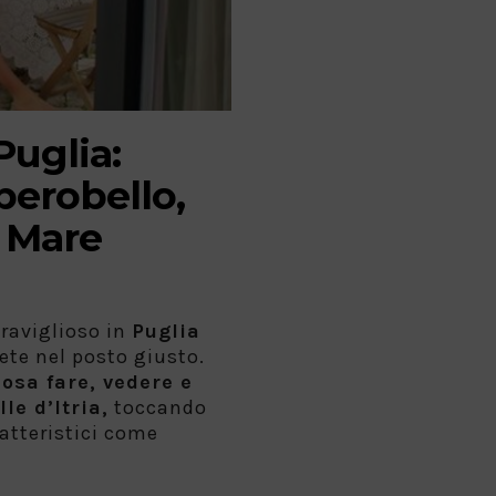
uglia:
berobello,
 Mare
raviglioso in
Puglia
ete nel posto giusto.
cosa fare, vedere e
le d’Itria,
toccando
ratteristici come
,