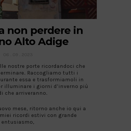
a non perdere in
no Alto Adige
Posted
06 . 09 . 2023
on
le nostre porte ricordandoci che
 terminare. Raccogliamo tutti i
urante essa e trasformiamoli in
er illuminare i giorni d’inverno più
di che arriveranno.
uovo mese, ritorno anche io qui a
miei ricordi estivi con grande
entusiasmo,