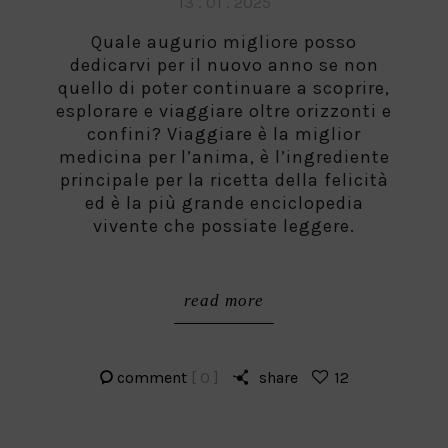
Posted
13 . 01 . 2025
on
Quale augurio migliore posso
dedicarvi per il nuovo anno se non
quello di poter continuare a scoprire,
esplorare e viaggiare oltre orizzonti e
confini? Viaggiare è la miglior
medicina per l’anima, è l’ingrediente
principale per la ricetta della felicità
ed è la più grande enciclopedia
vivente che possiate leggere.
read more
comment
[ 0 ]
share
12