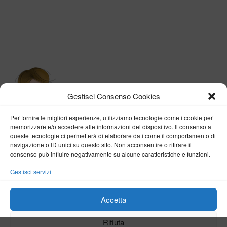
Gestisci Consenso Cookies
Per fornire le migliori esperienze, utilizziamo tecnologie come i cookie per
memorizzare e/o accedere alle informazioni del dispositivo. Il consenso a
queste tecnologie ci permetterà di elaborare dati come il comportamento di
navigazione o ID unici su questo sito. Non acconsentire o ritirare il
consenso può influire negativamente su alcune caratteristiche e funzioni.
BY VERONICA D'ONOFRIO
Gestisci servizi
Home
About me
Fashion
Travel
Borghi d’Italia
Lifestyle
Beauty
Life Pills
Trekking
Contact
Accetta
Rifiuta
Copyright © 2018-2024
Veronica D'Onofrio
. Tutti i diritti sono riservati