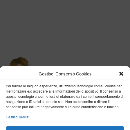
Gestisci Consenso Cookies
Per fornire le migliori esperienze, utilizziamo tecnologie come i cookie per
memorizzare e/o accedere alle informazioni del dispositivo. Il consenso a
queste tecnologie ci permetterà di elaborare dati come il comportamento di
navigazione o ID unici su questo sito. Non acconsentire o ritirare il
consenso può influire negativamente su alcune caratteristiche e funzioni.
BY VERONICA D'ONOFRIO
Gestisci servizi
Home
About me
Fashion
Travel
Borghi d’Italia
Lifestyle
Beauty
Life Pills
Trekking
Contact