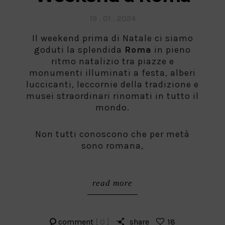
Posted
19 . 01 . 2024
on
Il weekend prima di Natale ci siamo
goduti la splendida
Roma
in pieno
ritmo natalizio tra piazze e
monumenti illuminati a festa, alberi
luccicanti, leccornie della tradizione e
musei straordinari rinomati in tutto il
mondo.
Non tutti conoscono che per metà
sono romana,
read more
comment
[ 0 ]
share
18