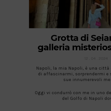
Grotta di Seia
galleria misterio
Posted
12 . 04 . 2024
on
Napoli, la mia Napoli, è una citt
di affascinarmi, sorprendermi e 
sue innumerevoli mer
Oggi vi condurrò con me in uno de
del Golfo di Napoli do