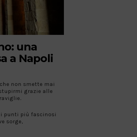
no: una
sa a Napoli
à che non smette mai
stupirmi grazie alle
aviglie.
i punti più fascinosi
ve sorge,