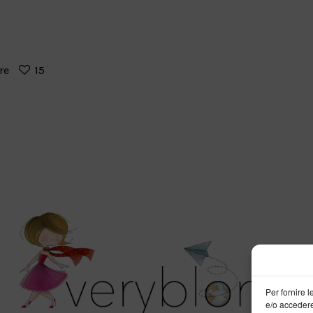
re
15
Per fornire 
e/o accedere