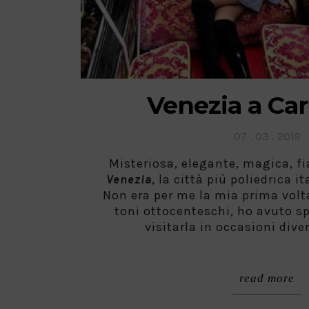
Venezia a Ca
Posted
07 . 03 . 2019
on
Misteriosa, elegante, magica, fi
Venezia
, la città più poliedrica 
Non era per me la mia prima volta
toni ottocenteschi, ho avuto sp
visitarla in occasioni diver
read more