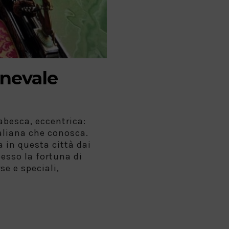
rnevale
abesca, eccentrica:
italiana che conosca.
 in questa città dai
esso la fortuna di
se e speciali,