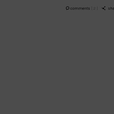
comments
[ 2 ]
sh