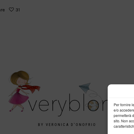
are
31
Per fornire 
e/o accedere
permetterà d
sito. Non ac
BY VERONICA D'ONOFRIO
caratteristic