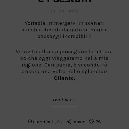
Posted
19 . 05 . 2023
on
Vorreste immergervi in scenari
bucolici dipinti da natura, mare e
paesaggi incredibili?
Vi invito allora a proseguire la lettura
poiché oggi viaggeremo nella mia
regione, Campania, e vi condurrò
ancora una volta nello splendido
Cilento
.
read more
comment
[ 0 ]
share
26