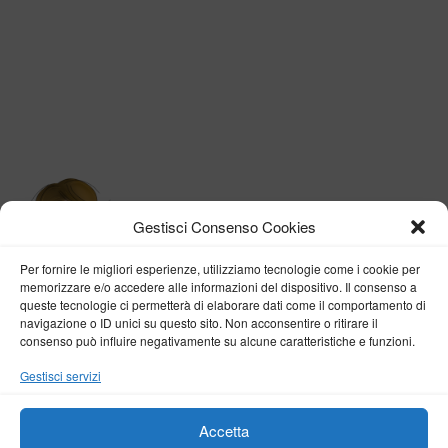
Gestisci Consenso Cookies
Per fornire le migliori esperienze, utilizziamo tecnologie come i cookie per
memorizzare e/o accedere alle informazioni del dispositivo. Il consenso a
queste tecnologie ci permetterà di elaborare dati come il comportamento di
navigazione o ID unici su questo sito. Non acconsentire o ritirare il
consenso può influire negativamente su alcune caratteristiche e funzioni.
BY VERONICA D'ONOFRIO
Gestisci servizi
Home
About me
Fashion
Travel
Borghi d’Italia
Lifestyle
Beauty
Life Pills
Trekking
Contact
Accetta