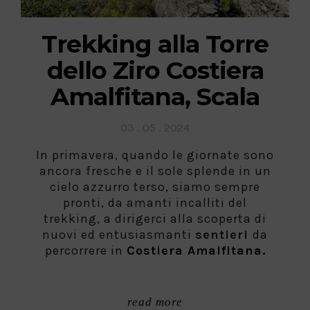
Trekking alla Torre
dello Ziro Costiera
Amalfitana, Scala
Posted
03 . 05 . 2024
on
In primavera, quando le giornate sono
ancora fresche e il sole splende in un
cielo azzurro terso, siamo sempre
pronti, da amanti incalliti del
trekking, a dirigerci alla scoperta di
nuovi ed entusiasmanti
sentieri
da
percorrere in
Costiera Amalfitana.
read more