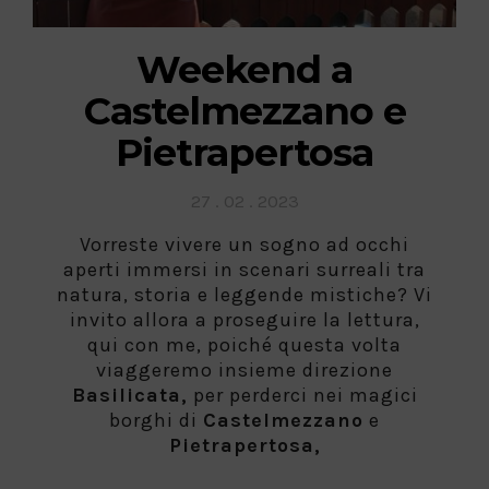
Weekend a
Castelmezzano e
Pietrapertosa
Posted
27 . 02 . 2023
on
Vorreste vivere un sogno ad occhi
aperti immersi in scenari surreali tra
natura, storia e leggende mistiche? Vi
invito allora a proseguire la lettura,
qui con me, poiché questa volta
viaggeremo insieme direzione
Basilicata,
per perderci nei magici
borghi di
Castelmezzano
e
Pietrapertosa,