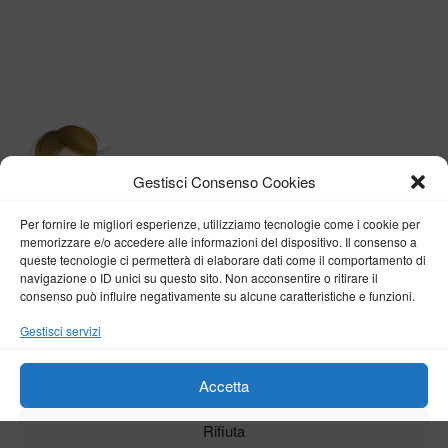
Gestisci Consenso Cookies
Per fornire le migliori esperienze, utilizziamo tecnologie come i cookie per
memorizzare e/o accedere alle informazioni del dispositivo. Il consenso a
queste tecnologie ci permetterà di elaborare dati come il comportamento di
navigazione o ID unici su questo sito. Non acconsentire o ritirare il
consenso può influire negativamente su alcune caratteristiche e funzioni.
BY VERONICA D'ONOFRIO
Gestisci servizi
Home
About me
Fashion
Travel
Borghi d’Italia
Lifestyle
Beauty
Life Pills
Trekking
Contact
Accetta
Rifiuta
Copyright © 2018-2024
Veronica D'Onofrio
. Tutti i diritti sono riservati