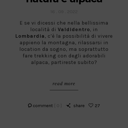
Posted
16 . 09 . 2022
on
E se vi dicessi che nella bellissima
località di
Valdidentro
, in
Lombardia
, c’è la possibilità di vivere
appieno la montagna, rilassarsi in
location da sogno, ma soprattutto
fare trekking con degli adorabili
alpaca, partireste subito?
read more
comment
[ 0 ]
share
27