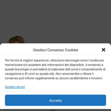
Gestisci Consenso Cookies
Per fornire le migliori esperienze, utilizziamo tecnologie come i cookie per
memorizzare e/o accedere alle informazioni del dispositivo. Il consenso a
queste tecnologie ci permetterà di elaborare dati come il comportamento di
navigazione o ID unici su questo sito. Non acconsentire o ritirare il
consenso può influire negativamente su alcune caratteristiche e funzioni.
BY VERONICA D'ONOFRIO
Gestisci servizi
Home
About me
Fashion
Travel
Borghi d’Italia
Lifestyle
Beauty
Life Pills
Trekking
Contact
Accetta