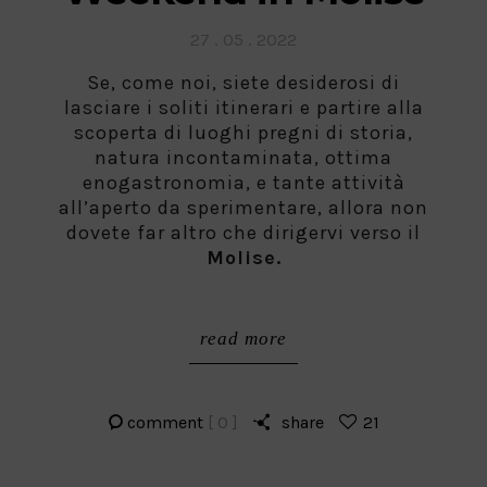
Posted
27 . 05 . 2022
on
Se, come noi, siete desiderosi di
lasciare i soliti itinerari e partire alla
scoperta di luoghi pregni di storia,
natura incontaminata, ottima
enogastronomia, e tante attività
all’aperto da sperimentare, allora non
dovete far altro che dirigervi verso il
Molise.
read more
comment
[ 0 ]
share
21