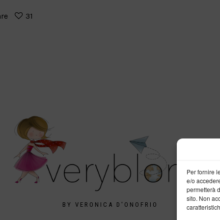
are
31
Per fornire 
e/o accedere
permetterà d
sito. Non ac
BY VERONICA D'ONOFRIO
caratteristic