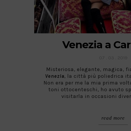
Venezia a Ca
Posted
07 . 03 . 2019
on
Misteriosa, elegante, magica, fi
Venezia
, la città più poliedrica 
Non era per me la mia prima volta
toni ottocenteschi, ho avuto sp
visitarla in occasioni diver
read more