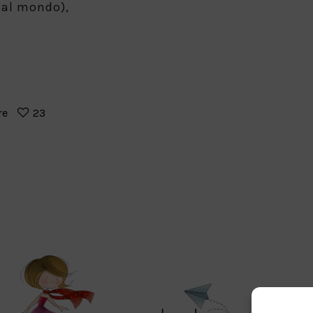
e al mondo),
re
23