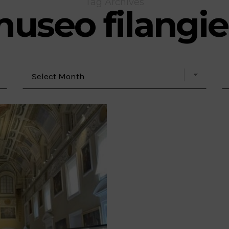
Tag Archives
useo filangie