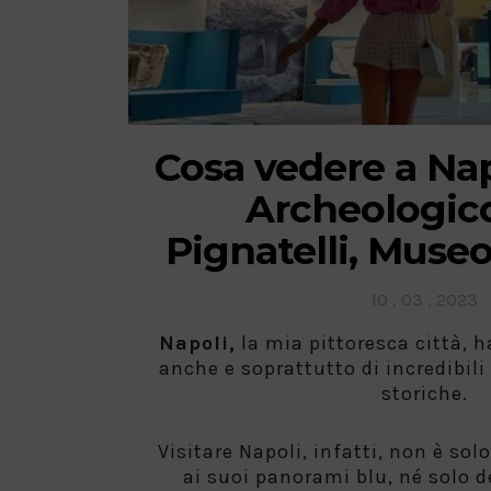
Cosa vedere a Na
Archeologico,
Pignatelli, Museo
Posted
10 . 03 . 2023
on
Napoli,
la mia pittoresca città, 
anche e soprattutto di incredibili 
storiche.
Visitare Napoli, infatti, non è sol
ai suoi panorami blu, né solo 