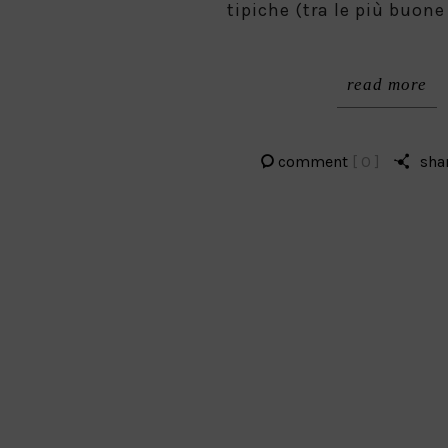
tipiche (tra le più buon
read more
comment
[ 0 ]
sha