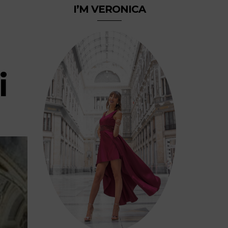
I’M VERONICA
i