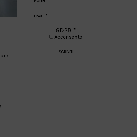
GDPR
*
Acconsento
lare
.