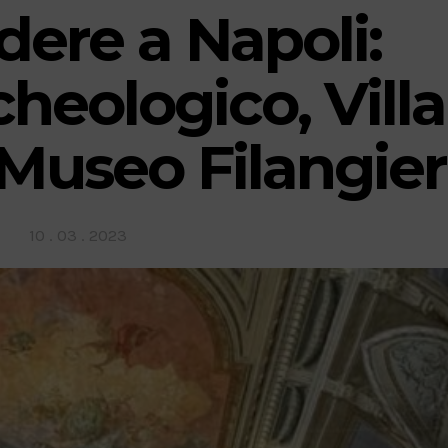
dere a Napoli:
heologico, Villa
 Museo Filangier
Posted
10 . 03 . 2023
on