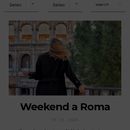
Weekend a Roma
Posted
19 . 01 . 2024
on