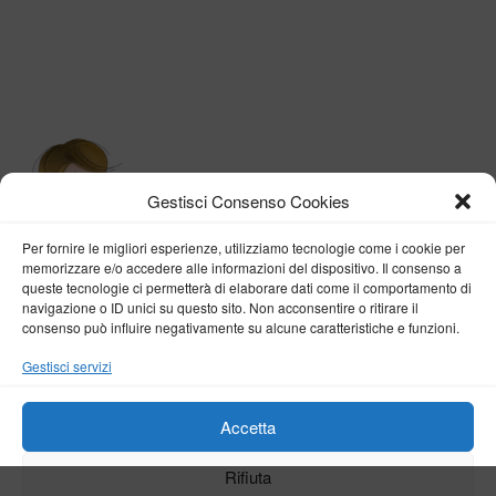
Gestisci Consenso Cookies
Per fornire le migliori esperienze, utilizziamo tecnologie come i cookie per
memorizzare e/o accedere alle informazioni del dispositivo. Il consenso a
queste tecnologie ci permetterà di elaborare dati come il comportamento di
navigazione o ID unici su questo sito. Non acconsentire o ritirare il
consenso può influire negativamente su alcune caratteristiche e funzioni.
BY VERONICA D'ONOFRIO
Gestisci servizi
Home
About me
Fashion
Travel
Borghi d’Italia
Lifestyle
Beauty
Life Pills
Trekking
Contact
Accetta
Rifiuta
Copyright © 2018-2024
Veronica D'Onofrio
. Tutti i diritti sono riservati