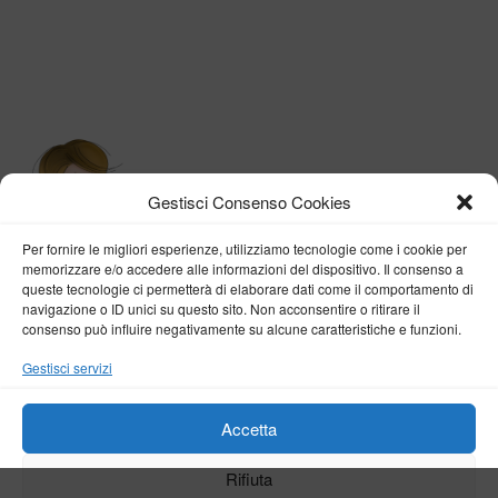
Gestisci Consenso Cookies
Per fornire le migliori esperienze, utilizziamo tecnologie come i cookie per
memorizzare e/o accedere alle informazioni del dispositivo. Il consenso a
queste tecnologie ci permetterà di elaborare dati come il comportamento di
navigazione o ID unici su questo sito. Non acconsentire o ritirare il
consenso può influire negativamente su alcune caratteristiche e funzioni.
BY VERONICA D'ONOFRIO
Gestisci servizi
Home
About me
Fashion
Travel
Borghi d’Italia
Lifestyle
Beauty
Life Pills
Trekking
Contact
Accetta
Rifiuta
Copyright © 2018-2024
Veronica D'Onofrio
. Tutti i diritti sono riservati