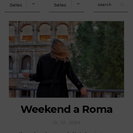
Weekend a Roma
Posted
19 . 01 . 2024
on