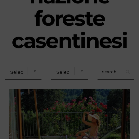
foreste
casentinesi