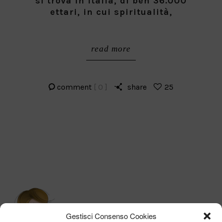
si trova in Italia, di ben 36.000
ettari, in cui spiritualità,
read more
comment
[ 0 ]
share
25
Gestisci Consenso Cookies