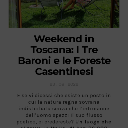
Weekend in
Toscana: I Tre
Baroni e le Foreste
Casentinesi
Posted
23 . 06 . 2022
on
E se vi dicessi che esiste un posto in
cui la natura regna sovrana
indisturbata senza che l’intrusione
dell’uomo spezzi il suo flusso
poetico, ci credereste?
Un luogo che