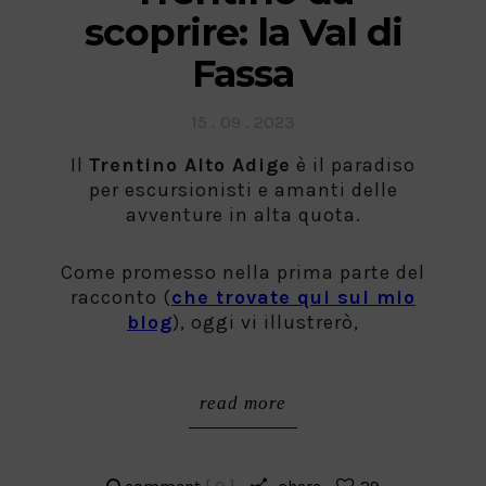
scoprire: la Val di
Fassa
Posted
15 . 09 . 2023
on
Il
Trentino Alto Adige
è il paradiso
per escursionisti e amanti delle
avventure in alta quota.
Come promesso nella prima parte del
racconto (
che trovate qui sul mio
blog
), oggi vi illustrerò,
read more