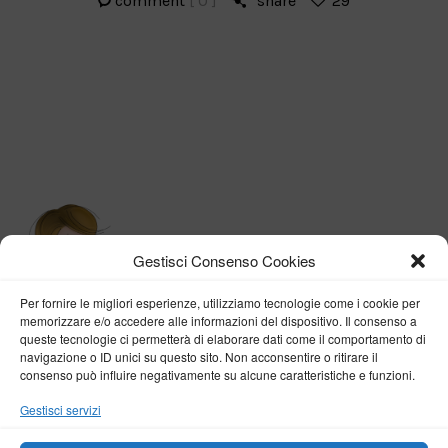
comment
[ 0 ]
share
29
Gestisci Consenso Cookies
Per fornire le migliori esperienze, utilizziamo tecnologie come i cookie per
memorizzare e/o accedere alle informazioni del dispositivo. Il consenso a
queste tecnologie ci permetterà di elaborare dati come il comportamento di
navigazione o ID unici su questo sito. Non acconsentire o ritirare il
consenso può influire negativamente su alcune caratteristiche e funzioni.
BY VERONICA D'ONOFRIO
Gestisci servizi
Home
About me
Fashion
Travel
Borghi d’Italia