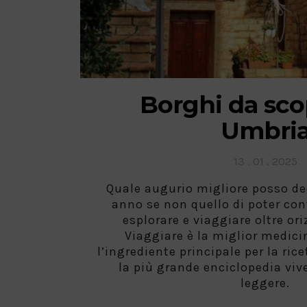
Borghi da scop
Umbri
Posted
13 . 01 . 2025
on
Quale augurio migliore posso ded
anno se non quello di poter con
esplorare e viaggiare oltre ori
Viaggiare è la miglior medici
l’ingrediente principale per la rice
la più grande enciclopedia viv
leggere.