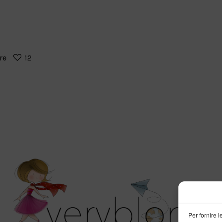
re
12
Per fornire 