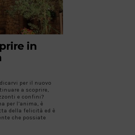
rire in
a
icarvi per il nuovo
tinuare a scoprire,
zzonti e confini?
na per l’anima, è
tta della felicità ed è
ente che possiate