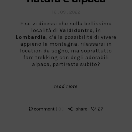
Posted
16 . 09 . 2022
on
E se vi dicessi che nella bellissima
località di
Valdidentro
, in
Lombardia
, c’è la possibilità di vivere
appieno la montagna, rilassarsi in
location da sogno, ma soprattutto
fare trekking con degli adorabili
alpaca, partireste subito?
read more
comment
[ 0 ]
share
27