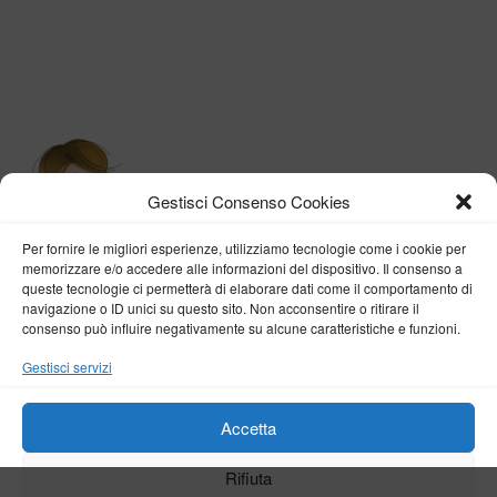
Gestisci Consenso Cookies
Per fornire le migliori esperienze, utilizziamo tecnologie come i cookie per
memorizzare e/o accedere alle informazioni del dispositivo. Il consenso a
queste tecnologie ci permetterà di elaborare dati come il comportamento di
navigazione o ID unici su questo sito. Non acconsentire o ritirare il
consenso può influire negativamente su alcune caratteristiche e funzioni.
BY VERONICA D'ONOFRIO
Gestisci servizi
Home
About me
Fashion
Travel
Borghi d’Italia
Lifestyle
Beauty
Life Pills
Trekking
Contact
Accetta
Rifiuta
Copyright © 2018-2024
Veronica D'Onofrio
. Tutti i diritti sono riservati