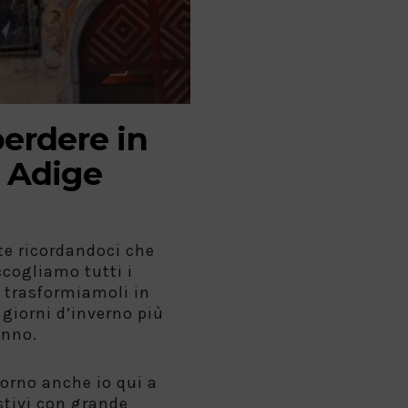
erdere in
o Adige
te ricordandoci che
ccogliamo tutti i
 trasformiamoli in
i giorni d’inverno più
anno.
torno anche io qui a
estivi con grande