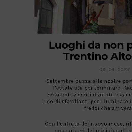
Luoghi da non p
Trentino Alt
Posted
06 . 09 . 2023
on
Settembre bussa alle nostre por
l’estate sta per terminare. Ra
momenti vissuti durante essa e
ricordi sfavillanti per illuminare 
freddi che arriver
Con l’entrata del nuovo mese, ri
raccontarvi dei miei ricordi 