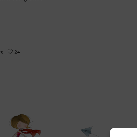
re
24