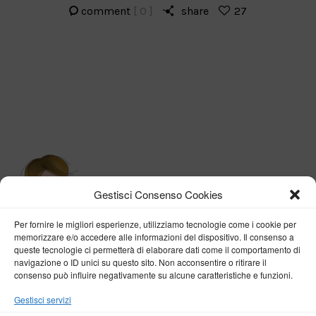
comment
[ 0 ]
share
27
Gestisci Consenso Cookies
Per fornire le migliori esperienze, utilizziamo tecnologie come i cookie per
memorizzare e/o accedere alle informazioni del dispositivo. Il consenso a
queste tecnologie ci permetterà di elaborare dati come il comportamento di
navigazione o ID unici su questo sito. Non acconsentire o ritirare il
consenso può influire negativamente su alcune caratteristiche e funzioni.
BY VERONICA D'ONOFRIO
Gestisci servizi
Home
About me
Fashion
Travel
Borghi d’Italia