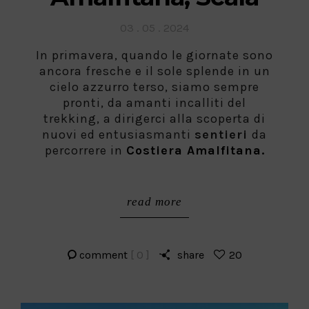
Posted
03 . 05 . 2024
on
In primavera, quando le giornate sono
ancora fresche e il sole splende in un
cielo azzurro terso, siamo sempre
pronti, da amanti incalliti del
trekking, a dirigerci alla scoperta di
nuovi ed entusiasmanti
sentieri
da
percorrere in
Costiera Amalfitana.
read more
comment
[ 0 ]
share
20