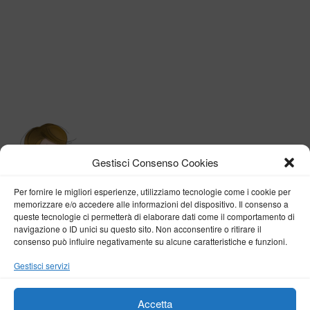
Gestisci Consenso Cookies
Per fornire le migliori esperienze, utilizziamo tecnologie come i cookie per
memorizzare e/o accedere alle informazioni del dispositivo. Il consenso a
queste tecnologie ci permetterà di elaborare dati come il comportamento di
navigazione o ID unici su questo sito. Non acconsentire o ritirare il
consenso può influire negativamente su alcune caratteristiche e funzioni.
BY VERONICA D'ONOFRIO
Gestisci servizi
Home
About me
Fashion
Travel
Borghi d’Italia
Lifestyle
Beauty
Life Pills
Trekking
Contact
Accetta