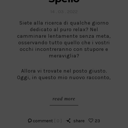
Posted
14 . 03 . 2022
on
Siete alla ricerca di qualche giorno
dedicato al puro relax? Nel
camminare lentamente senza meta,
osservando tutto quello che i vostri
occhi incontreranno con stupore e
meraviglia?
Allora vi trovate nel posto giusto.
Oggi, in questo mio nuovo racconto,
read more
comment
[ 0 ]
share
23