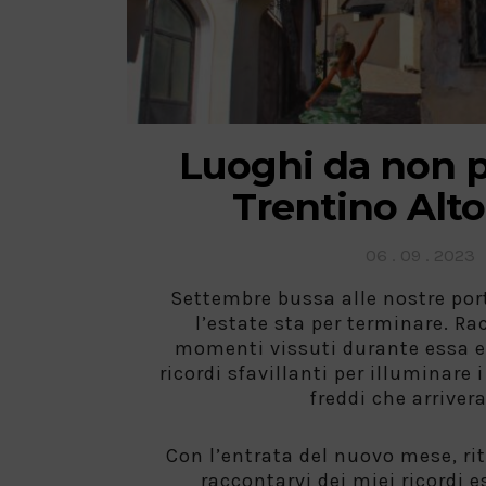
Luoghi da non p
Trentino Alt
Posted
06 . 09 . 2023
on
Settembre bussa alle nostre por
l’estate sta per terminare. Ra
momenti vissuti durante essa e
ricordi sfavillanti per illuminare 
freddi che arriver
Con l’entrata del nuovo mese, ri
raccontarvi dei miei ricordi 