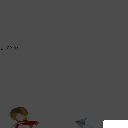
re
24