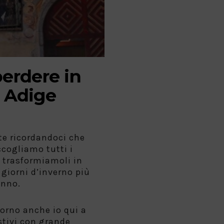
erdere in
o Adige
te ricordandoci che
ccogliamo tutti i
 trasformiamoli in
i giorni d’inverno più
anno.
torno anche io qui a
estivi con grande