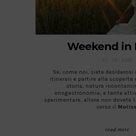
Weekend in 
Posted
27 . 05 . 2022
on
Se, come noi, siete desiderosi d
itinerari e partire alla scoperta
storia, natura incontami
enogastronomia, e tante attiv
sperimentare, allora non dovete fa
verso il
Molise
read more