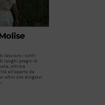
Molise
i lasciare i soliti
 di luoghi pregni di
nata, ottima
ità all’aperto da
r altro che dirigervi
.