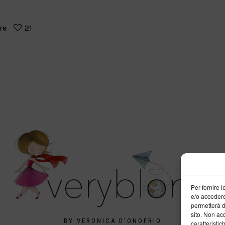
re
21
Per fornire 
e/o accedere
permetterà d
sito. Non ac
BY VERONICA D'ONOFRIO
caratteristic