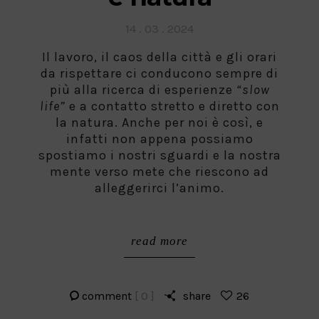
Posted
14 . 03 . 2024
on
Il lavoro, il caos della città e gli orari
da rispettare ci conducono sempre di
più alla ricerca di esperienze
“slow
life”
e a contatto stretto e diretto con
la natura. Anche per noi è così, e
infatti non appena possiamo
spostiamo i nostri sguardi e la nostra
mente verso mete che riescono ad
alleggerirci l’animo.
read more
comment
[ 0 ]
share
26