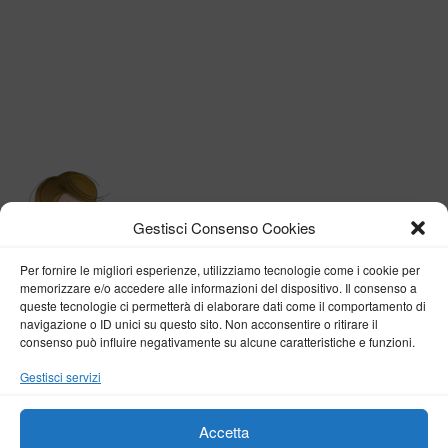
Gestisci Consenso Cookies
Per fornire le migliori esperienze, utilizziamo tecnologie come i cookie per
memorizzare e/o accedere alle informazioni del dispositivo. Il consenso a
queste tecnologie ci permetterà di elaborare dati come il comportamento di
navigazione o ID unici su questo sito. Non acconsentire o ritirare il
consenso può influire negativamente su alcune caratteristiche e funzioni.
BY VERONICA D'ONOFRIO
Gestisci servizi
Home
About me
Fashion
Travel
Borghi d’Italia
Lifestyle
Beauty
Life Pills
Trekking
Contact
Accetta