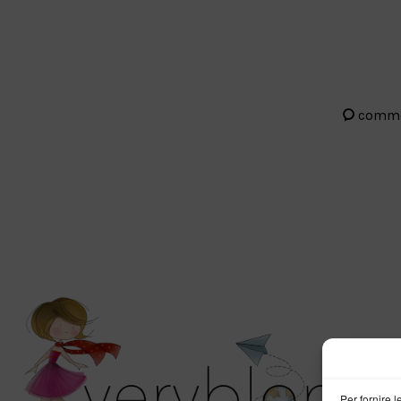
comm
Per fornire 