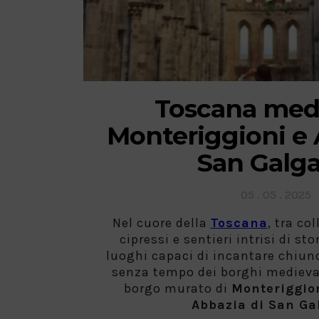
Toscana medi
Monteriggioni e 
San Galg
Posted
05 . 05 . 2025
on
Nel cuore della
Toscana
, tra co
cipressi e sentieri intrisi di st
luoghi capaci di incantare chiun
senza tempo dei borghi medieval
borgo murato di
Monteriggio
Abbazia di San Ga