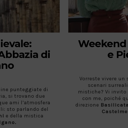
evale:
Weekend 
Abbazia di
e Pi
ano
Vorreste vivere un
scenari surreali
lline punteggiate di
mistiche? Vi invito 
oria, si trovano due
con me, poiché q
que ami l’atmosfera
direzione
Basilicata
i: sto parlando del
Castelme
ni
e della mistica
lgano.