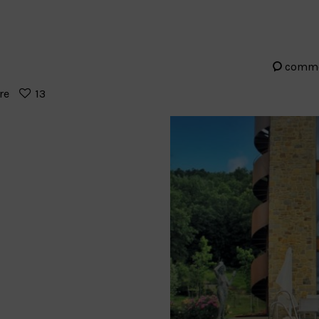
comm
re
13