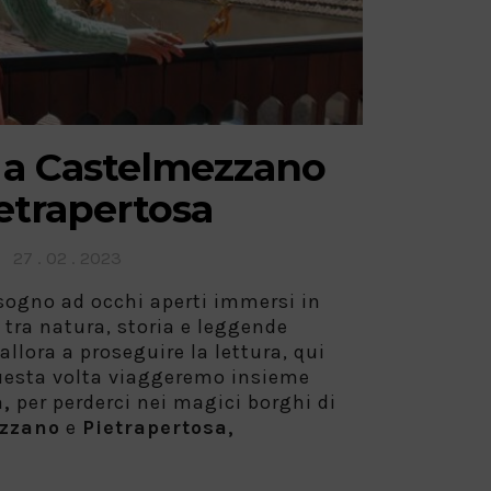
a Castelmezzano
etrapertosa
Posted
27 . 02 . 2023
on
 sogno ad occhi aperti immersi in
 tra natura, storia e leggende
allora a proseguire la lettura, qui
uesta volta viaggeremo insieme
,
per perderci nei magici borghi di
zzano
e
Pietrapertosa,