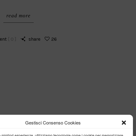
read more
ent
[ 0 ]
share
26
Gestisci Consenso Cookies
le migliori esperienze, utilizziamo tecnologie come i cookie per memorizzare