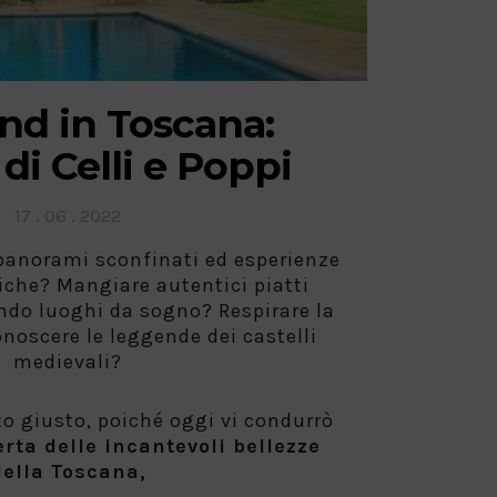
d in Toscana:
 di Celli e Poppi
Posted
17 . 06 . 2022
on
i panorami sconfinati ed esperienze
iche? Mangiare autentici piatti
ando luoghi da sogno? Respirare la
onoscere le leggende dei castelli
medievali?
to giusto, poiché oggi vi condurrò
erta delle incantevoli bellezze
della Toscana,