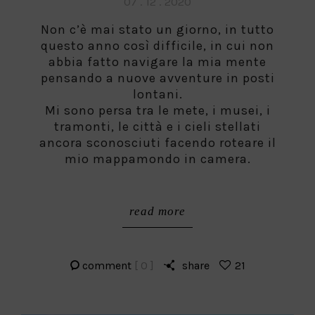
Posted
07 . 12 . 2020
on
Non c’è mai stato un giorno, in tutto
questo anno così difficile, in cui non
abbia fatto navigare la mia mente
pensando a nuove avventure in posti
lontani.
Mi sono persa tra le mete, i musei, i
tramonti, le città e i cieli stellati
ancora sconosciuti facendo roteare il
mio mappamondo in camera.
read more
comment
[ 0 ]
share
21