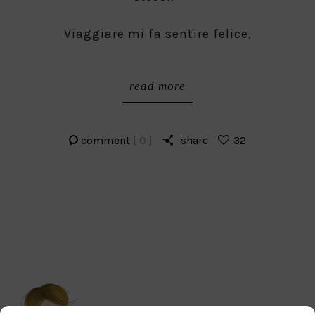
Viaggiare mi fa sentire felice,
read more
comment
[ 0 ]
share
32