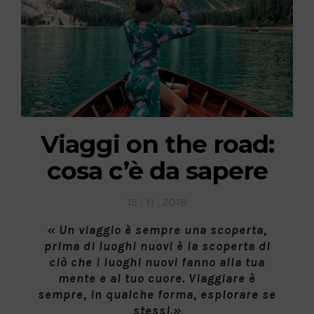
Viaggi on the road:
cosa c’è da sapere
Posted
15 . 11 . 2018
on
« Un viaggio è sempre una scoperta,
prima di luoghi nuovi è la scoperta di
ciò che i luoghi nuovi fanno alla tua
mente e al tuo cuore. Viaggiare è
sempre, in qualche forma, esplorare se
stessi.»