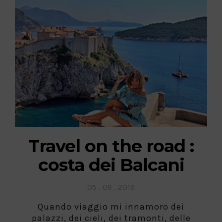
Travel on the road :
costa dei Balcani
Posted
05 . 09 . 2019
on
Quando viaggio mi innamoro dei
palazzi, dei cieli, dei tramonti, delle