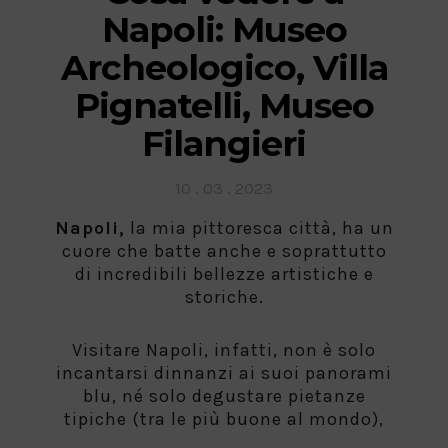
Napoli: Museo
Archeologico, Villa
Pignatelli, Museo
Filangieri
Posted
10 . 03 . 2023
on
Napoli,
la mia pittoresca città, ha un
cuore che batte anche e soprattutto
di incredibili bellezze artistiche e
storiche.
Visitare Napoli, infatti, non è solo
incantarsi dinnanzi ai suoi panorami
blu, né solo degustare pietanze
tipiche (tra le più buone al mondo),