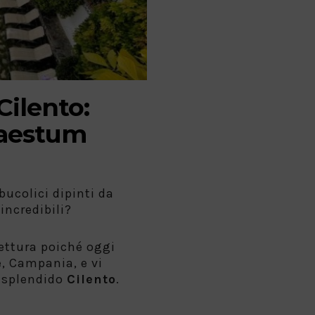
ilento:
Paestum
bucolici dipinti da
incredibili?
lettura poiché oggi
, Campania, e vi
o splendido
Cilento
.