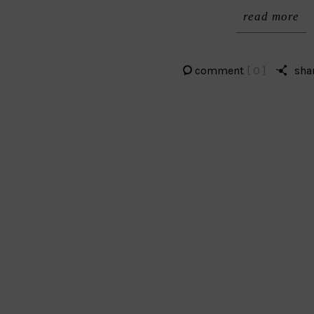
read more
comment
[ 0 ]
sha