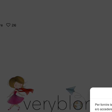
re
26
Per fornire 
e/o accedere