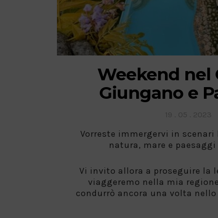
Weekend nel C
Giungano e 
Posted
19 . 05 . 2023
on
Vorreste immergervi in scenari 
natura, mare e paesaggi 
Vi invito allora a proseguire la 
viaggeremo nella mia regione
condurrò ancora una volta nell