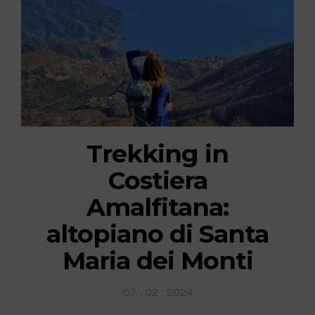
Trekking in
Costiera
Amalfitana:
altopiano di Santa
Maria dei Monti
Posted
07 . 02 . 2024
on