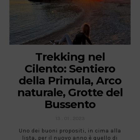
Trekking nel
Cilento: Sentiero
della Primula, Arco
naturale, Grotte del
Bussento
Posted
13 . 01 . 2023
on
Uno dei buoni propositi, in cima alla
lista, per il nuovo anno è quello di