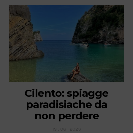
Cilento: spiagge
paradisiache da
non perdere
Posted
19 . 06 . 2023