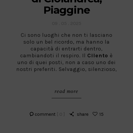
Piaggine
Posted
09 . 05 . 2025
on
Ci sono luoghi che non ti lasciano
solo un bel ricordo, ma hanno la
capacità di entrarti dentro,
cambiandoti il respiro. Il
Cilento
è
uno di quei posti, non a caso uno dei
nostri preferiti. Selvaggio, silenzioso,
read more
comment
[ 0 ]
share
15