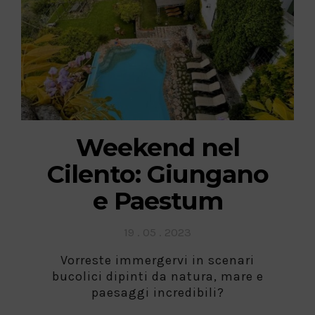
Weekend nel
Cilento: Giungano
e Paestum
Posted
19 . 05 . 2023
on
Vorreste immergervi in scenari
bucolici dipinti da natura, mare e
paesaggi incredibili?