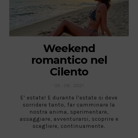
Weekend
romantico nel
Cilento
Posted
09 . 08 . 2021
on
E’ estate! E durante l’estate si deve
sorridere tanto, far camminare la
nostra anima, sperimentare,
assaggiare, avventurarsi, scoprire e
scegliere, continuamente.