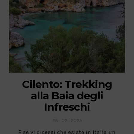
Cilento: Trekking
alla Baia degli
Infreschi
Posted
26 . 02 . 2025
on
E se vi dicessi che esiste in Italia un