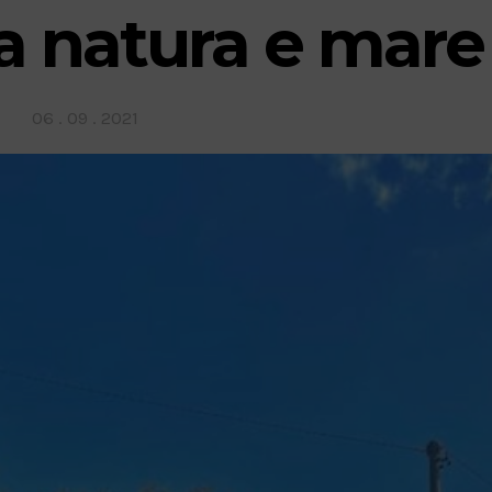
ra natura e mare
Posted
06 . 09 . 2021
on