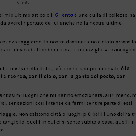
Cilento.
 mio ultimo articolo il
Cilento
è una culla di bellezze, sa
da averci riportato da lui anche nella nostra ultima
 nuovo soggiorno, la nostra destinazione è stata presso l
mare, dove ad attenderci c’era la meravigliosa e accoglie
nella nostra bella Italia, ciò che ho sempre ricercato
è la
 circonda, con il cielo, con la gente del posto, con
, tantissimi luoghi che mi hanno emozionata, altri meno, 
rsi, sensazioni così intense da farmi sentire parte di essi.
aggia. Non esistono città o luoghi più belli l’uno dell’altr
angibile, quelli in cui ci si sente subito a casa, quelli in
io.