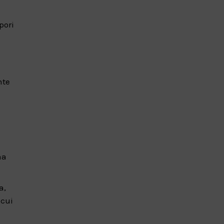
pori
a
nte
ma
a,
 cui