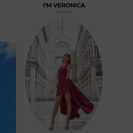
I’M VERONICA