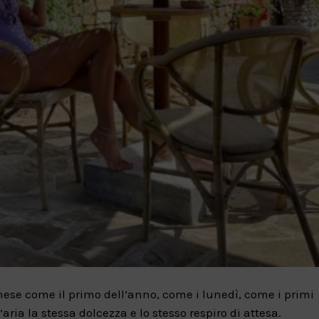
se come il primo dell’anno, come i lunedì, come i primi
’aria la stessa dolcezza e lo stesso respiro di attesa.