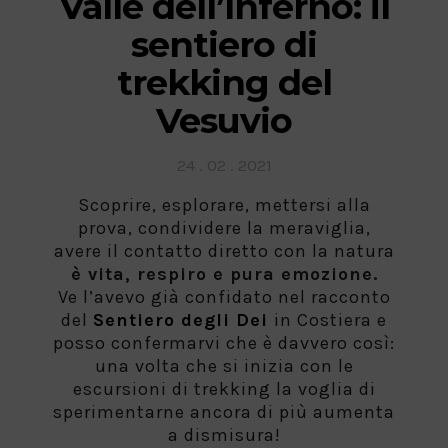
Valle dell’Inferno: il
sentiero di
trekking del
Vesuvio
Posted
24 . 02 . 2021
on
Scoprire, esplorare, mettersi alla
prova, condividere la meraviglia,
avere il contatto diretto con la natura
è vita, respiro e pura emozione.
Ve l’avevo già confidato nel racconto
del
Sentiero degli Dei
in Costiera e
posso confermarvi che è davvero così:
una volta che si inizia con le
escursioni di trekking la voglia di
sperimentarne ancora di più aumenta
a dismisura!