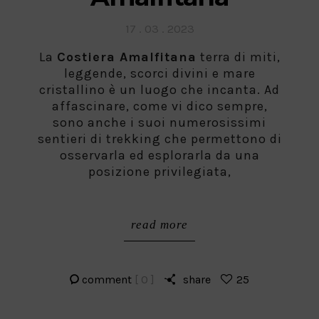
Posted
17 . 03 . 2023
on
La
Costiera Amalfitana
terra di miti,
leggende, scorci divini e mare
cristallino è un luogo che incanta. Ad
affascinare, come vi dico sempre,
sono anche i suoi numerosissimi
sentieri di trekking che permettono di
osservarla ed esplorarla da una
posizione privilegiata,
read more
comment
[ 0 ]
share
25