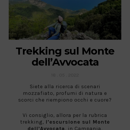
Trekking sul Monte
dell’Avvocata
Posted
18 . 05 . 2022
on
Siete alla ricerca di scenari
mozzafiato, profumi di natura e
scorci che riempiono occhi e cuore?
Vi consiglio, allora per la rubrica
trekking,
l’escursione sul Monte
dell’Avvocata
, in Campania.