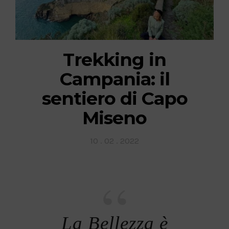
Trekking in
Campania: il
sentiero di Capo
Miseno
Posted
10 . 02 . 2022
on
La Bellezza è