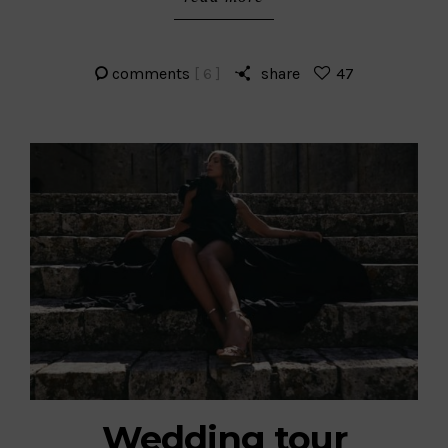
comments
[ 6 ]
share
47
Wedding tour