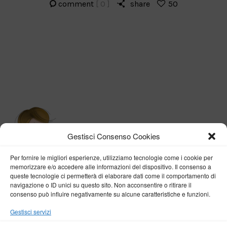
comment
[ 0 ]
share
50
Gestisci Consenso Cookies
Per fornire le migliori esperienze, utilizziamo tecnologie come i cookie per
memorizzare e/o accedere alle informazioni del dispositivo. Il consenso a
queste tecnologie ci permetterà di elaborare dati come il comportamento di
navigazione o ID unici su questo sito. Non acconsentire o ritirare il
consenso può influire negativamente su alcune caratteristiche e funzioni.
BY VERONICA D'ONOFRIO
Gestisci servizi
Home
About me
Fashion
Travel
Borghi d’Italia