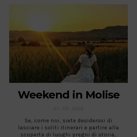
Weekend in Molise
Posted
27 . 05 . 2022
on
Se, come noi, siete desiderosi di
lasciare i soliti itinerari e partire alla
scoperta di luoghi pregni di storia,