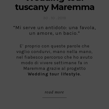
tuscany Maremma
Posted
30 . 10 . 2019
on
“Mi serve un antidoto: una favola,
un amore, un bacio.”
E’ proprio con queste parole che
voglio condurvi, mano nella mano,
nel fiabesco percorso che ho avuto
modo di vivere settimane fa in
Maremma grazie al progetto
Wedding tour lifestyle
.
read more