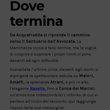
Dove
termina
Da Acquafredda si riprende il cammino
verso il Santuario dell’Avvocata.
La
stanchezza inizia a farsi sentire, ma la voglia
di scoprire e superare i propri limiti si pone
davanti ad ogni difficoltà.
Scavallata l’ultima cima, davanti agli occhi si
dipingerà la spettacolare veduta su
Maiori,
Amalfi,
la splendida
Atrani,
e più in alto,
l’elegante
Ravello,
fino a
Conca dei Marini:
un’emozione indescrivibile! L’infinito, di cui vi
parlavo all’inizio del racconto, qui raggiunge
l’apice della sua meraviglia!