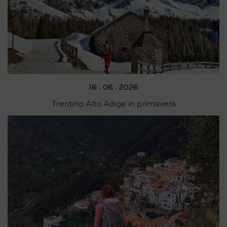
Posted
16 . 06 . 2026
on
Trentino Alto Adige in primavera