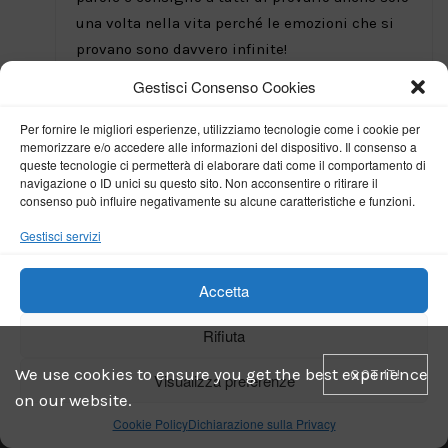
una volta nella vita perché le emozioni che si
provano sono davvero infinite!
Gestisci Consenso Cookies
REPLY
Per fornire le migliori esperienze, utilizziamo tecnologie come i cookie per
memorizzare e/o accedere alle informazioni del dispositivo. Il consenso a
What do you think?
queste tecnologie ci permetterà di elaborare dati come il comportamento di
navigazione o ID unici su questo sito. Non acconsentire o ritirare il
consenso può influire negativamente su alcune caratteristiche e funzioni.
Il tuo indirizzo email non sarà pubblicato.
I campi
obbligatori sono contrassegnati
*
Gestisci servizi
Accetta
Rifiuta
We use cookies to ensure you get the best experience
GOT IT!
Visualizza preferenze
on our website.
Cookie Policy
Dichiarazione sulla Privacy