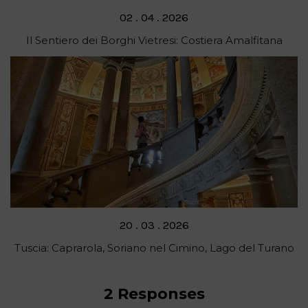
Posted
02 . 04 . 2026
on
Il Sentiero dei Borghi Vietresi: Costiera Amalfitana
Posted
20 . 03 . 2026
on
Tuscia: Caprarola, Soriano nel Cimino, Lago del Turano
2 Responses