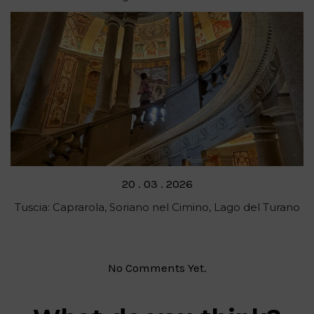
Posted
20 . 03 . 2026
on
Tuscia: Caprarola, Soriano nel Cimino, Lago del Turano
No Comments Yet.