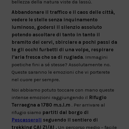
bellezza della natura viste da lassù.
Abbandonare il traffico e il caos delle città,
vedere le stelle senza inquinamento
luminoso, godersi il silenzio assoluto
potendo ascoltare di tanto in tanto il
bramito dei cervi, sbirciare a pochi passi da
te gli occhi furbetti di una volpe, respirare
l’aria fresca che sa di rugiada
. Immagini
poetiche fini a sé stesse? Assolutamente no.
Queste saranno le emozioni che vi porterete
nel cuore per sempre.
Noi abbiamo potuto toccare con mano queste
intense emozioni raggiungendo il
Rifugio
Terraegna a 1780 m.s.l.m
. Per arrivare al
rifugio siamo
partiti dal borgo di
Pescasseroli
seguendo il sentiero di
trekking CAI Z1/A1 .
Un percorso medio – facile