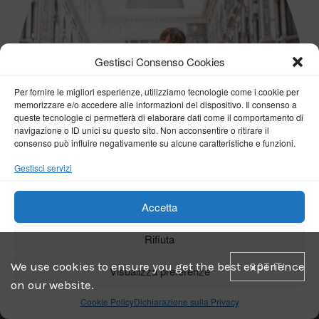
Gestisci Consenso Cookies
Per fornire le migliori esperienze, utilizziamo tecnologie come i cookie per
memorizzare e/o accedere alle informazioni del dispositivo. Il consenso a
queste tecnologie ci permetterà di elaborare dati come il comportamento di
navigazione o ID unici su questo sito. Non acconsentire o ritirare il
consenso può influire negativamente su alcune caratteristiche e funzioni.
Gestisci servizi
Accetta
Rifiuta
We use cookies to ensure you get the best experience
GOT IT!
Visualizza preferenze
on our website.
Cookie Policy
Dichiarazione sulla Privacy