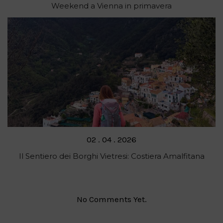
on
Weekend a Vienna in primavera
Posted
02 . 04 . 2026
on
Il Sentiero dei Borghi Vietresi: Costiera Amalfitana
No Comments Yet.