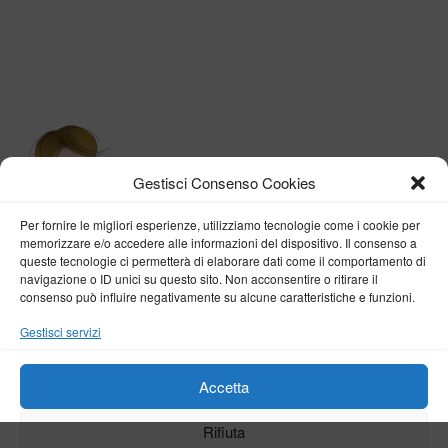
Gestisci Consenso Cookies
Per fornire le migliori esperienze, utilizziamo tecnologie come i cookie per
memorizzare e/o accedere alle informazioni del dispositivo. Il consenso a
queste tecnologie ci permetterà di elaborare dati come il comportamento di
navigazione o ID unici su questo sito. Non acconsentire o ritirare il
consenso può influire negativamente su alcune caratteristiche e funzioni.
BY VERONICA D'ONOFRIO
Gestisci servizi
Home
About me
Fashion
Travel
Borghi d’Italia
Lifestyle
Beauty
Life Pills
Trekking
Contact
Accetta
Rifiuta
Copyright © 2018-2024
Veronica D'Onofrio
. Tutti i diritti sono riservati