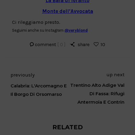
La Baia di Ieranto
Monte dell’Avvocata
Ci rileggiamo presto.
Seguimi anche su Instagram
@veryblond
comment
[ 0 ]
share
10
up next
previously
Trentino Alto Adige Val
Calabria: L'Arcomagno E
Di Fassa: Rifugi
Il Borgo Di Orsomarso
Antermoia E Contrin
RELATED