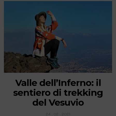
Valle dell’Inferno: il
sentiero di trekking
del Vesuvio
Posted
24 . 02 . 2021