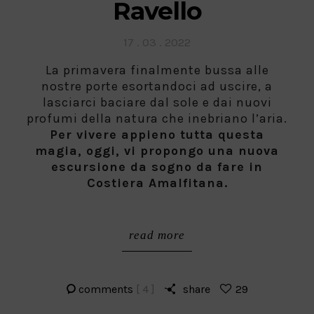
Ravello
Posted
17 . 03 . 2022
on
La primavera finalmente bussa alle
nostre porte esortandoci ad uscire, a
lasciarci baciare dal sole e dai nuovi
profumi della natura che inebriano l’aria.
Per vivere appieno tutta questa
magia, oggi, vi propongo una nuova
escursione da sogno da fare in
Costiera Amalfitana.
read more
comments
[ 4 ]
share
29