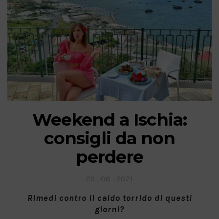
Weekend a Ischia:
consigli da non
perdere
Posted
29 . 06 . 2021
on
Rimedi contro il caldo torrido di questi
giorni?