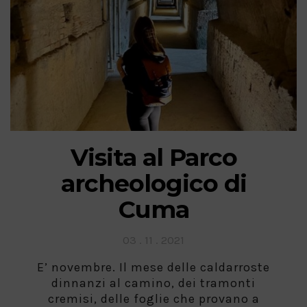
Visita al Parco
archeologico di
Cuma
Posted
03 . 11 . 2021
on
E’ novembre. Il mese delle caldarroste
dinnanzi al camino, dei tramonti
cremisi, delle foglie che provano a