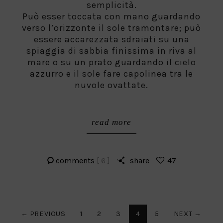
semplicità.
Può esser toccata con mano guardando
verso l’orizzonte il sole tramontare; può
essere accarezzata sdraiati su una
spiaggia di sabbia finissima in riva al
mare o su un prato guardando il cielo
azzurro e il sole fare capolinea tra le
nuvole ovattate.
read more
comments
[ 6 ]
share
47
Paginazione
← PREVIOUS
1
2
3
4
5
NEXT →