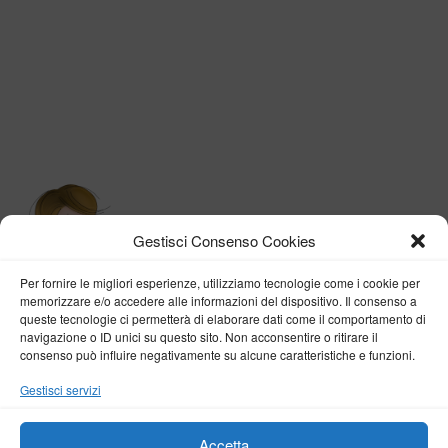
degli
articoli
Gestisci Consenso Cookies
Per fornire le migliori esperienze, utilizziamo tecnologie come i cookie per
memorizzare e/o accedere alle informazioni del dispositivo. Il consenso a
queste tecnologie ci permetterà di elaborare dati come il comportamento di
navigazione o ID unici su questo sito. Non acconsentire o ritirare il
consenso può influire negativamente su alcune caratteristiche e funzioni.
BY VERONICA D'ONOFRIO
Gestisci servizi
Home
About me
Fashion
Travel
Borghi d’Italia
Lifestyle
Beauty
Life Pills
Trekking
Contact
Accetta