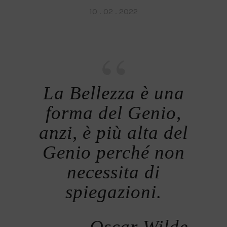
Posted
10 . 02 . 2022
on
La Bellezza è una
forma del Genio,
anzi, è più alta del
Genio perché non
necessita di
spiegazioni.
Oscar Wilde